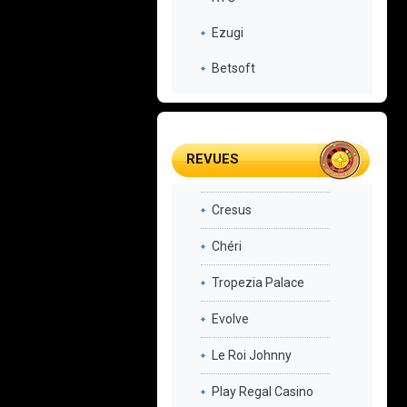
Ezugi
Betsoft
REVUES
Cresus
Chéri
Tropezia Palace
Evolve
Le Roi Johnny
Play Regal Casino