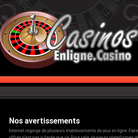
Nos avertissements
Internet regorge de plusieurs établissements de jeux en ligne. Faire
offres n'est pas si facile que ça. Pour cela, plusieurs plateformes