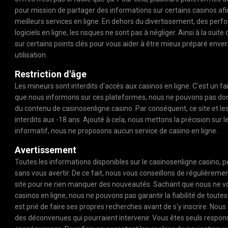
pour mission de partager des informations sur certains casinos afin 
meilleurs services en ligne. En dehors du divertissement, des per
logiciels en ligne, les risques ne sont pas à négliger. Ainsi à la suit
sur certains points clés pour vous aider à être mieux préparé enver
utilisation.
Restriction d'âge
Les mineurs sont interdits d'accès aux casinos en ligne. C'est un f
que nous informons sur ces plateformes, nous ne pouvons pas donne
du contenu de casinosenligne.casino. Par conséquent, ce site et les
interdits aux -18 ans. Ajouté à cela, nous mettons la précision sur
informatif, nous ne proposons aucun service de casino en ligne.
Avertissement
Toutes les informations disponibles sur le casinosenligne.casino, p
sans vous avertir. De ce fait, nous vous conseillons de régulière
site pour ne rien manquer des nouveautés. Sachant que nous ne vou
casinos en ligne, nous ne pouvons pas garantir la fiabilité de toutes 
est prié de faire ses propres recherches avant de s'y inscrire. Nou
des déconvenues qui pourraient intervenir. Vous êtes seuls respons